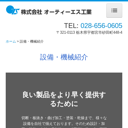
TEL:
028-656-0605
ホーム
〒321-0113
栃木県宇都宮市砂田町448-4
事業内容
ホーム
設備・機械紹介
設備・機械紹介
設備・機械紹介
事例・実績
会社案内
採用情報
良い製品をより早く提供す
お問合せ
るために
プライバシーポリシー
切断・板抜き・曲げ加工・塗装・乾燥まで、様々な
設備を自社で揃えております。そのため設計・加